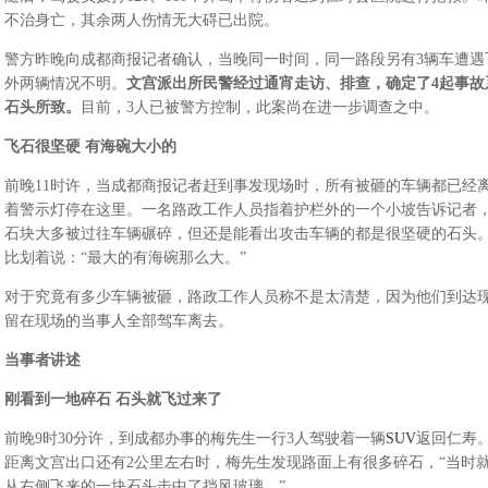
不治身亡，其余两人伤情无大碍已出院。
警方昨晚向成都商报记者确认，当晚同一时间，同一路段另有3辆车遭遇
外两辆情况不明。
文宫派出所民警经过通宵走访、排查，确定了4起事故
石头所致。
目前，3人已被警方控制，此案尚在进一步调查之中。
飞石很坚硬 有海碗大小的
前晚11时许，当成都商报记者赶到事发现场时，所有被砸的车辆都已经
着警示灯停在这里。一名路政工作人员指着护栏外的一个小坡告诉记者
石块大多被过往车辆碾碎，但还是能看出攻击车辆的都是很坚硬的石头
比划着说：“最大的有海碗那么大。”
对于究竟有多少车辆被砸，路政工作人员称不是太清楚，因为他们到达
留在现场的当事人全部驾车离去。
当事者讲述
刚看到一地碎石 石头就飞过来了
前晚9时30分许，到成都办事的梅先生一行3人驾驶着一辆
SUV
返回仁寿
距离文宫出口还有2公里左右时，梅先生发现路面上有很多碎石，“当时
从右侧飞来的一块石头击中了挡风玻璃。”