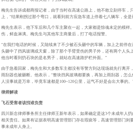
梅先生告诉成都商报记者，由于当时在高速公路上，他不敢立刻停车，
上，“结果刚拐过那个弯口，就看到前方应急车道上停着七八辆车，全是
梅先生表示，他下车后和几个车主聚在一起，大家都是惊魂未定的模样
伤，鲜血淋漓。梅先生与其他车主商量后，打了电话报警。
“在我打电话的时候，又陆续来了不少被石头砸中的车辆，加上之前停在
头砸中了挡风玻璃或天窗，除了那个手臂受伤的男子外，还有两个人头
他当时看到扔石块的是名男子，就站在高速路护栏外面。”
由于急着回家，梅先生和大多数车主都没有等警方到达现场就先行离开，
雨刮器也被砸断。他表示，“整块挡风玻璃都要换，再加上雨刮器，怎么
人没事就是万幸，毕竟车速都是100~120公里，运气不好是会出大事的。
律师解读
飞石受害者该找谁负责
四川新念律师事务所主任律师王新年表示，如果确定是这3个未成年人扔
相关责任。如果有证据表明高速管理部门存在瑕疵等，高速管理部门则
事未成年人身上。