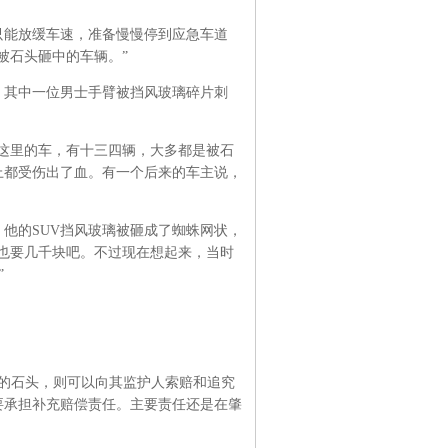
只能放缓车速，准备慢慢停到应急车道
被石头砸中的车辆。”
。其中一位男士手臂被挡风玻璃碎片刺
这里的车，有十三四辆，大多都是被石
上都受伤出了血。有一个后来的车主说，
他的SUV挡风玻璃被砸成了蜘蛛网状，
也要几千块吧。不过现在想起来，当时
”
的石头，则可以向其监护人索赔和追究
要承担补充赔偿责任。主要责任还是在肇