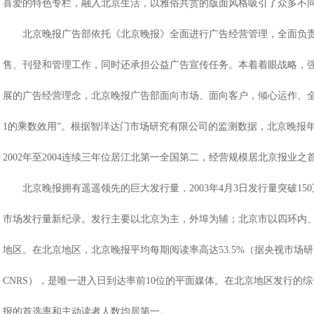
喜爱的特色专栏，融入北京生活，以雅俗共赏的版面风格吸引了众多不
北京晚报广告部依托《北京晚报》全面进行广告经营管理，全面负责
售、刊登和管理工作，同时还承担公益广告宣传任务。本着着眼战略，
展的广告经营理念，北京晚报广告部面向市场、面向客户，倾心运作、全
1的乘数效用”。根据智洋达门市场研究有限公司的监测数据，北京晚报
2002年至2004连续三年位居江北第一全国第二，经营规模居北京报业之
北京晚报拥有遥遥领先的巨大发行量，2003年4月3日发行量突破15
市场发行量新纪录。发行主要以北京为主，外埠为辅；北京市以四环内
地区。在北京地区，北京晚报平均每期阅读率高达53.5%（据央视市场
CNRS），是唯一进入日到达率前10位的平面媒体。在北京地区发行的
报的首选率和主动读者人数均居第一。