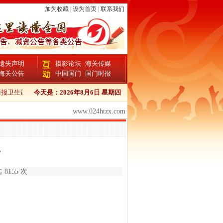
加为收藏
|
设为首页
|
联系我们
遗失声明
摄影论坛
海关传媒
海关公告
中国国门
国门时报
卫生证书登报流程
今天是：
中国商报报检证书登报
2026年8月6日 星期四
中国商报个人证件遗失登报
中国
www.024htzx.com
告
 8155 次