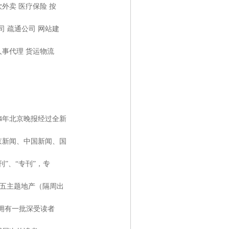
饮外卖 医疗保险 按
司 疏通公司 网站建
人事代理 货运物流
4年北京晚报经过全新
京新闻、中国新闻、国
”、“专刊”，专
五主题地产（隔周出
报拥有一批深受读者