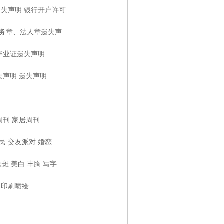
遗失声明 银行开户许可
财务章、法人章遗失声
毕业证遗失声明
失声明 遗失声明
...
周刊 家居周刊
民 交友派对 婚恋
斑 美白 丰胸 写字
 印刷喷绘