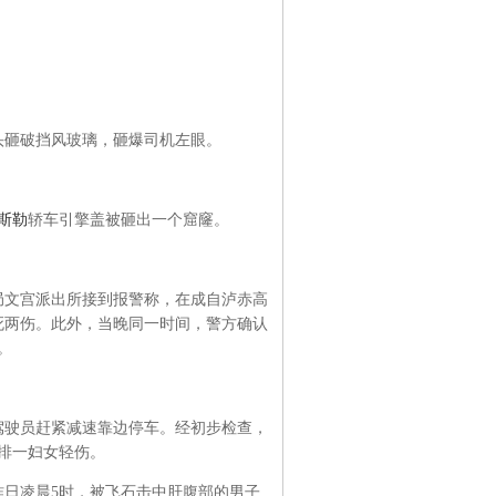
头砸破挡风玻璃，砸爆司机左眼。
斯勒
轿车引擎盖被砸出一个窟窿。
安局文宫派出所接到报警称，在成自泸赤高
死两伤。此外，当晚同一时间，警方确认
。
驾驶员赶紧减速靠边停车。经初步检查，
排一妇女轻伤。
昨日凌晨5时，被飞石击中肝腹部的男子