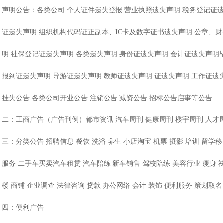
声明公告：各类公司 个人证件遗失登报 营业执照遗失声明 税务登记证
证遗失声明 组织机构代码证正副本、IC卡及数字证书遗失声明 公章、
明 社保登记证遗失声明 各类遗失声明 身份证遗失声明 会计证遗失声明
报到证遗失声明 导游证遗失声明 教师证遗失声明 证遗失声明 工作证遗
挂失公告 各类公司开业公告 注销公告 减资公告 招标公告启事等公告........
二：工商广告（广告刊例）都市资讯 汽车周刊 健康周刊 楼宇周刊 人才
三：分类公告 招聘信息 餐饮 洗浴 养生 小店淘宝 机票 摄影 培训 留学移
服务 二手车买卖汽车租赁 汽车陪练 新车销售 驾校陪练 美容行业 瘦身 祛
楼 商铺 企业调查 法律咨询 贷款 办公网络 会计 装饰 便利服务 策划取名
四：便利广告