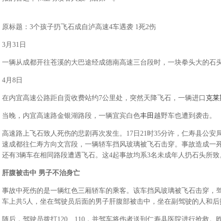
原标题：3个孩子扔飞石成自泸高速4车遇袭 1死2伤
3月31日
一辆从成都开往苍溪的大巴途经成德南高速三台段时，一块拳头大的石
4月8日
在内宜高速公路距自贡收费站约7公里处，突然天降飞石，一辆进口
克莱
当晚，内宜高速路金银湖路段，一辆宜宾白色
丰田
越野车也遭到袭击。
高速路上飞石致人死伤的悲剧再次发生。17日21时35分许，仁寿县公
速成都往仁寿方向文宫段，一辆轿车挡风玻璃被飞石击穿。事故造成一
还有3辆车在相同路段遭遇飞石。这4起事故均系3名未成年人扔石头所致
肝腹被击中 男子不治身亡
事故中死伤的是一辆红色三厢轿车的乘客。该车挡风玻璃被飞石击穿，
车上共5人，坐在驾驶员后面的男子肝腹部被击中，坐在副驾驶的人和后
随后，驾驶员拨打120、110，并驾车将伤者送到仁寿县医院进行抢救。