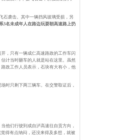
飞石袭击。其中一辆挡风玻璃受损，另
系3名未成年人在路边玩耍朝高速路上扔
离开，只有一辆成仁高速路政的工作车闪
，估计当时砸车的人就是站在这里。虽然
。路政工作人员表示，石块有大有小，他
现场时只剩下两三辆车。在交警取证后，
。当他们行驶到成自泸高速往自贡方向，
就觉得有点纳闷，还没来得及多想，就被