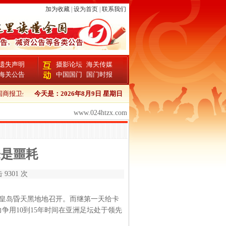
加为收藏
|
设为首页
|
联系我们
遗失声明
摄影论坛
海关传媒
海关公告
中国国门
国门时报
卫生证书登报流程
今天是：
中国商报报检证书登报
2026年8月9日 星期日
中国商报个人证件遗失登报
中
www.024htzx.com
来是噩耗
 9301 次
皇岛昏天黑地地召开。而继第一天给卡
用10到15年时间在亚洲足坛处于领先