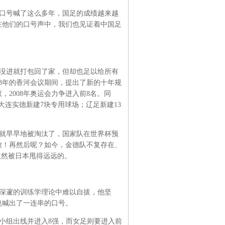
口号喊了这么多年，国足的成绩越来越
在他们的口号声中，我们也见证着中国足
也没进就打包回了家，但却也足以给所有
3年的香河会议期间，提出了新的十年规
2008年奥运会力争进入前8名。同
大连实德新建7块专用球场；辽足新建13
就早早地被淘汰了，国家队在世界杯预
败！再然后呢？如今，金德队不复存在、
依然被日本甩得远远的。
于深邃的训练学理论中难以自拔，他坚
也喊出了一连串的口号。
上小组出线并进入8强，而女足则要进入前