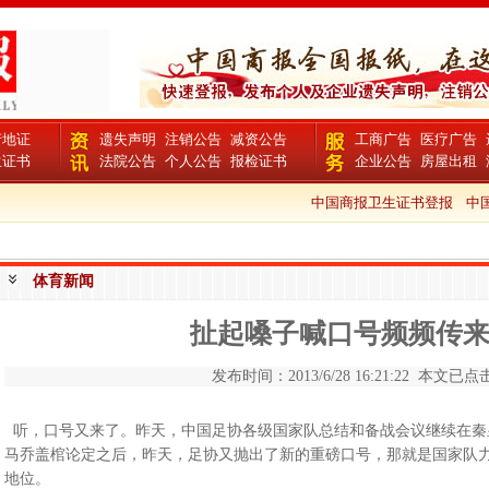
产地证
遗失声明
注销公告
减资公告
工商广告
医疗广告
生证书
法院公告
个人公告
报检证书
企业公告
房屋出租
中国商报卫生证书登报
中国商报
体育新闻
扯起嗓子喊口号频频传
发布时间：2013/6/28 16:21:22 本文已点击
听，口号又来了。昨天，中国足协各级国家队总结和备战会议继续在秦
马乔盖棺论定之后，昨天，足协又抛出了新的重磅口号，那就是国家队力争
地位。