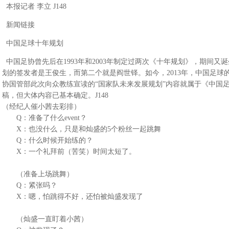
本报记者 李立 J148
新闻链接
中国足球十年规划
中国足协曾先后在1993年和2003年制定过两次《十年规划》，期间
划的签发者是王俊生，而第二个就是阎世铎。如今，2013年，中国足球
协国管部此次向众教练宣读的“国家队未来发展规划”内容就属于《中国
稿，但大体内容已基本确定。J148
（经纪人催小茜去彩排）
Q：准备了什么event？
X：也没什么，只是和灿盛的5个粉丝一起跳舞
Q：什么时候开始练的？
X：一个礼拜前（苦笑）时间太短了。
（准备上场跳舞）
Q：紧张吗？
X：嗯，怕跳得不好，还怕被灿盛发现了
（灿盛一直盯着小茜）