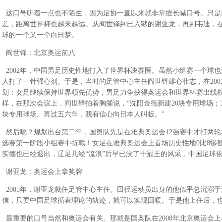
这口号听着一点也不陌生，因为足协一直以来就非常擅长喊口号。只是
差，距离世界杯也越来越远。从阎世铎到已入狱的谢亚龙，再到韦迪，
球的一个又一个白日梦。
阎世铎：北京奥运前八
2002年，中国男足历史性地打入了世界杯决赛圈。虽然小组赛一个球
人打了一针强心剂。于是，当时的足管中心主任阎世铎雄心壮志，在200
划：女足继续保持世界领先优势，男足力争获得奥运会和世界杯赛出线权，
样，在那次会议上，阎世铎拍着胸脯说，“沈阳金德新建20块专用球场；
块专用球场。再过五六年，我有信心向日本人叫板。”
然后呢？规划出台第二年，国奥队先是在雅典奥运会12强赛中才打两轮
选赛第一阶段小组赛中折戟！女足在雅典奥运会上首场历史性地0比8惨
实德也已经退出，辽足几经“流浪”后早已没了十冠王的风采，中国足球
谢亚龙：奥运会上拿奖牌
2005年，谢亚龙就任足管中心主任。田径运动员出身的他似乎总沉溺
信，只要中国足球循着理论的轨迹，就可以实现回暖。于是他上任后，
最重要的口号当然和奥运会有关。那就是国奥队在2008年北京奥运会