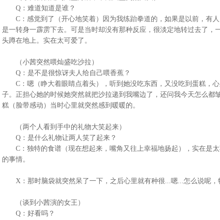
Q：难道知道是谁？
C：感觉到了（开心地笑着）因为我练跆拳道的，如果是以前，有人
是一转身一霹雳下去。可是当时却没有那种反应，很淡定地转过去了，
头蹲在地上。实在太可爱了。
（小茜突然喂灿盛吃沙拉）
Q：是不是很惊讶夫人给自己喂香蕉？
C：嗯（睁大着眼睛点着头），听到她没吃东西，又没吃到蛋糕，心
子。正担心她的时候她突然就把沙拉递到我嘴边了，还问我今天怎么都
糕（脸带感动）当时心里就突然感到暖暖的。
（两个人看到手中的礼物大笑起来）
Q：是什么礼物让两人笑了起来？
C：独特的食谱（现在想起来，嘴角又往上幸福地扬起），实在是太
的事情。
X：那时脑袋就突然呆了一下，之后心里就有种很...嗯...怎么说呢
（谈到小茜演的女王）
Q：好看吗？