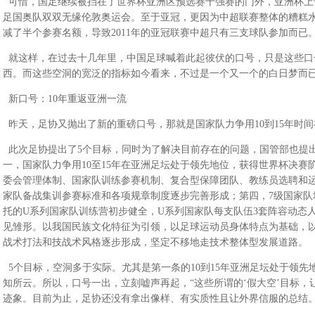
可惜，国足继续被挡在了世界杯亚洲区预选赛十强赛的门外，亚洲杯上
足国奥队双双无缘伦敦奥运会。至于亚冠，更因为中超联赛整体的糟糕
减了半个参赛名额，导致2011年的亚冠联赛中超只有三支球队参加而已
就这样，在过去十几年里，中国足球喊着此起彼伏的口号，只是这些口
西。而这些空洞的宽泛的指标如今看来，不过是一个又一个的白日梦而
新口号：10年重返亚洲一流
昨天，足协又抛出了新的重磅口号，那就是国家队力争用10到15年时
此次足协提出了5个目标，同时为了解决目前存在的问题，国管部也提出
一，国家队力争用10至15年在亚洲足坛处于领先地位，获得世界杯决赛
委会管理体制、国家队训练参赛机制、复合型保障团队、教练员选聘和
家队备战集训参赛标准和各项规章制度逐步完善形成；第四，7级国家队
托的U系列国家队训练营初步健全，U系列国家队每支队伍3套阵容动态
见雏形。以我国民族文化特征为引领，以足球运动员身体特点为基础，
战术打法和技战术风格逐步形成，坚定不移地走技术整体型发展道路。
5个目标，空洞多于实际。尤其是第一条的10到15年亚洲足坛处于领
知所云。所以，口号一出，立刻嘘声再起，“这些所谓的‘假大空’目标
迹象。目前为止，足协还没有拿出像样、有实质性且让外界信服的总结。