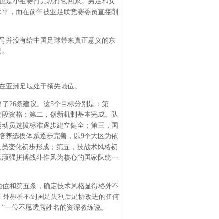
也是小组赛打完就打包回家。男足和女
水平，而在前年被亚足联竞赛委员直接削
。
号并没有给中国足球带来真正意义的东
已。
间在亚洲足坛处于领先地位。
了26条建议。这5个目标分别是：第
阶段资格；第二，创新机制基本完成。队
运动员选拔标准逐步建立健全；第三，国
培养选拔体系逐步完善，以9个大区为依
人员变化初步形成；第五，技战术风格初
以顽强拼搏战斗作风为核心的国家队统一
先地位和第五条，确定技术风格显得格外不
，让外界看不到国足失利后足协改进的任何
”一位不愿透露姓名的资深教练说。