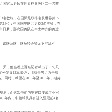
足国家队必须在世界杯亚洲区二十强赛
3名教练，在国际足联排名从世界第55
第13位；中国国奥队共更换3名主帅，在
是白日梦，那次国奥队在本土举办的奥运
、赌球做球、球员转会等无不混乱不
。
第一天，他当着上百名记者喊出了一句只
国字号发展目标出炉，那就是男足力争获
。同时，希望在2016年至2018年，期待
年规划，而这次他们的突破口变成了亚冠
来5年内，中超球队具有进入亚冠前4名