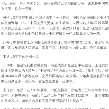
4名。另外，对于中国男足，谢亚龙也给出了明确的目标，那就是中国男
上突围，杀入十强赛。
可惜，3年在任期间，中国足球变得一片狼藉。中国男足国家队共更换了
位跌落到第100位；中国女足共更换5名主教练，世界排名从第6位跌落至
北京奥运会上只获得了一分和一个进球，获得第13名。挺进8强显然只
会上留给国人最深刻的印象只是小组赛最后一轮谭望嵩踹人的一幕。
此外，中超联赛上座率由低迷到更低迷、数次在“裸奔”边缘，资金管理
堪，青少年足球人口锐减、青黄不接，中国足协内部人事斗争问题重重
韦迪：5年重返亚洲一流
2010年，在足坛反赌案爆发后，韦迪成为新任足管中心主任。上任的
能让大家摇头的大口号：“中国男足5年内重返亚洲一流。”几个月后，
得2014年世界杯参赛资格，女足和国奥将力争获得2012年奥运会参赛资格
男足回到亚洲一流水平，女足重返世界一流水平。
上任仅一年后，在2011年新春，中国足协再一次喊出了五年目标和十
冠军。还是在香河，新的5年工作目标与10年发展计划出炉——希望在未
的竞争实力，10年之内具有问鼎亚洲冠军的能力与水平。