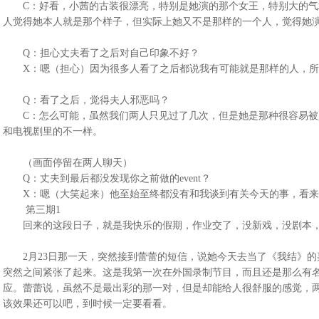
C：好看，小茜的古装很漂亮，特别是她演的那个女王，特别大的气
人觉得她本人就是那个样子，但实际上她又不是那样的一个人，觉得她
Q：担心丈夫看了之后对自己印象不好？
X：嗯（担心）因为很多人看了之后都说我有可能就是那样的人，所
Q：看了之后，觉得夫人邪恶吗？
C：怎么可能，虽然我们两人只见过了几次，但是她是那种很容易被
和电视剧里的不一样。
（画面停留在两人聊天）
Q：丈夫到最后都没发现你之前做的event？
X：嗯（大笑起来）他至始至终都没有和我谈到有关今天的事，看来
第三期1
回来的这段日子，就是我快乐的假期，作业交了，没新戏，没剧本，
2月23日那一天，突然接到蕾蕾的短信，说她今天去当了《我结》的
突然之间紧张了起来。这是我第一次在外国录制节目，而且还是那么有
应。蕾蕾说，虽然不是最出彩的那一对，但是却能给人很舒服的感觉，
该效果还可以吧，到时候一定要看看。