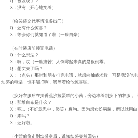
Q：被发现了？
X：没有（开心地笑着）
（给吴磬交代事情准备出门）
Q：还有什么惊喜？
X：等会你们就知道了啦（一脸自豪）
（在时装店前接完电话）
Q：什么想法？
X：啊，哎（一脸痛苦）人倒霉起来真的是很倒霉。
Q：想丈夫了吗？
X：（点头）那时和朋友打完电话，就想向灿盛求救，可是我没他电
灿盛的电话，也不能打啊，我等着给他惊喜呢。
（换好衣服后在摆香蕉沙拉蛋糕的小茜，旁边堆着刚换下的衣服，上
Q：那堆白布是什么？
X：呃...（不好意思中，傻笑）裹胸。因为想女扮男装，所以就用白
Q：疼吗？
X：还好啦。
（小茜偷偷走到灿盛身后，谁知灿盛突然回头）