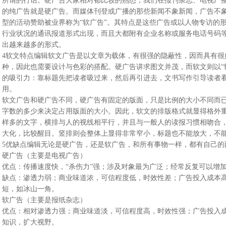
所谓的行话。硬广告大家相对都比较的熟悉，我们在报刊杂志、电视广
的纯广告就是硬广告。而媒体刊登或广播的那些新闻不象新闻，广告不
型的活动赞助被业界称为“软广告”。其特点是这些广告或以人物专访的
行业状况的通讯报道形式出现，而且大都附有企业名称或服务电话号码
出越来越多的形式。
4软文特点编辑软文广告是以文章为载体，有很强的隐蔽性，因而具有很
种，因此也需要设计与色彩的搭配。硬广告讲求图文并茂，而软文则以“软
的吸引力：靠标题先把读者吸过来，然后再引进去，文书写作引导读者
用。
软文广告和硬广告不同，硬广告有固定的版面，只是比例的大小不同而已
字数的多少来决定占用版面的大小。因此，软文的排版格式就显得格外
样多的文字，横排与人的视线相平行，并且与一般人的读报习惯相吻合
大化，比较醒目。竖排则会整体上显得非常窄小，标题也不能放大，不能最
5优缺点编辑无论是硬广告，还是软广告，和所有事物一样，都有自己的
硬广告（主要是电视广告）
优点：传播速度快，“杀伤力”强；涉及对象最为广泛；经常反复可以增
缺点：渗透力弱；商业味道浓，可信程度低，时效性差；广告投入成本
短，如冰山一角。
软广告（主要是报纸杂志）
优点：相对渗透力强；商业味道淡，可信程度高，时效性强；广告投入
知识，扩大视野。