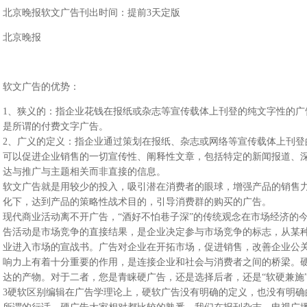
北京晚报软文广告刊出时间：提前3天定版
北京晚报
软文广告的优势：
1、狭义的：指企业花钱在报纸或杂志等宣传载体上刊登的纯文字性的广
是所谓的付费文字广告。
2、广义的定义：指企业通过策划在报纸、杂志或网络等宣传载体上刊登
可以促进企业销售的一切宣传性、阐释性文章，包括特定的新闻报道、
达与推广与主题相关而非直接的信息。
软文广告就是用较少的投入，吸引潜在消费者的眼球，增强产品的销售
化下，达到产品的策略性战术目的，引导消费群的购买的广告。
现代商业活动离不开广告，“酒好不怕巷子深”的传统观念在市场经济的
告活动是市场竞争的直接结果，是企业决定参与市场竞争的标志，从某
业进入市场的宣战书。广告对企业在开拓市场，促进销售，改善企业公
响力上有着十分重要的作用，是连接企业和社会与消费者之间的桥梁。
达的产物。对于二者，您是青睐硬广告，还是选择后者，还是“软硬兼施
3硬软区别编辑在广告学理论上，硬软广告没有明确的定义，也没有明确