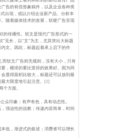
播四大媒体上看到和听到的那些宣传产品
象广告的有偿形象稿件，以及企业各种类
形式出现，或以介绍企业新产品、分析本
等。随着媒体技术的发展，软硬广告呈现
好的传播性。软文是现代广告形式的一
”见长，以“文”为主，尤其突出大标题
看内文。因此，标题起着承上启下的作
;而软文广告则无规则，没有大小，只有
重要，横排的要比竖排的效果好。因为同
，会显得面积比较大，标题还可以放到最
大限度地引起注意。[1]
两个方面。
加公众印象；有声有色，具有动态性。
高，强迫性的说教；传递内容简单，时间
成本低，渐进式的叙述；消费者可以增长