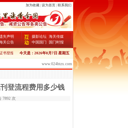
加为收藏
|
设为首页
|
联系我们
遗失声明
摄影论坛
海关传媒
海关公告
中国国门
国门时报
书登报流程
今天是：
中国商报报检证书登报
2026年8月7日 星期五
中国商报个人证件遗失登报
中国商报企
www.024htzx.com
讯刊登流程费用多少钱
 7892 次