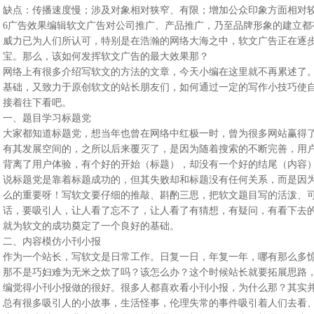
缺点：传播速度慢；涉及对象相对狭窄、有限；增加公众印象方面相对较
6广告效果编辑软文广告对公司推广、产品推广，乃至品牌形象的建立都
威力已为人们所认可，特别是在浩瀚的网络大海之中，软文广告正在逐
宝。那么，该如何发挥软文广告的最大效果那？
网络上有很多介绍写软文的方法的文章，今天小编在这里就不再累述了
基础，又致力于原创软文的站长朋友们，如何通过一定的写作小技巧使
接着往下看吧。
一、题目学习标题党
大家都知道标题党，想当年也曾在网络中红极一时，曾为很多网站赢得
有其发展空间的，之所以后来覆灭了，是因为随着搜索的不断完善，用
背离了用户体验，有个好的开始（标题），却没有一个好的结尾（内容
说标题党是靠着标题成功的，但其失败却和标题没有任何关系，而是因
么的重要呀！写软文要仔细的推敲、斟酌三思，把软文题目写的活泼、
话，要吸引人，让人看了忘不了，让人看了有猜想，有疑问，有看下去
就为软文的成功奠定了一个良好的基础。
二、内容模仿小刊小报
作为一个站长，写软文是日常工作。日复一日，年复一年，哪有那么多
那不是巧妇难为无米之炊了吗？该怎么办？这个时候站长就要拓展思路
编觉得小刊小报做的很好。很多人都喜欢看小刊小报，为什么那？其实
总有很多吸引人的小故事，生活怪事，伦理失常的事件吸引着人们去看