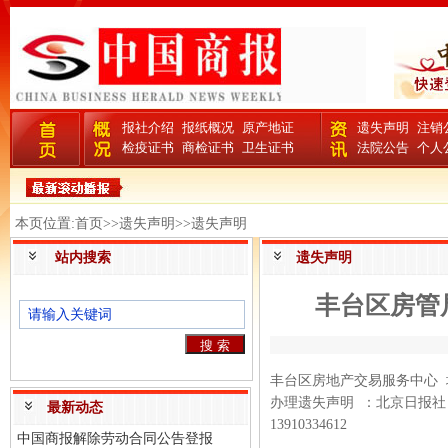
报社介绍
报纸概况
原产地证
遗失声明
注销
检疫证书
商检证书
卫生证书
法院公告
个人
本页位置:首页>>遗失声明>>遗失声明
站内搜索
遗失声明
丰台区房管
丰台区房地产交易服务中心 地址
办理遗失声明 ：北京日报社（
最新动态
13910334612
中国商报解除劳动合同公告登报