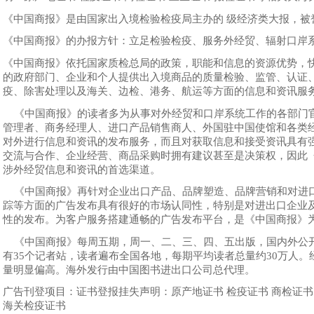
《中国商报》是由国家出入境检验检疫局主办的 级经济类大报，被誉
《中国商报》的办报方针：立足检验检疫、服务外经贸、辐射口岸
《中国商报》依托国家质检总局的政策，职能和信息的资源优势，
的政府部门、企业和个人提供出入境商品的质量检验、监管、认证
疫、除害处理以及海关、边检、港务、航运等方面的信息和资讯服
《中国商报》的读者多为从事对外经贸和口岸系统工作的各部门
管理者、商务经理人、进口产品销售商人、外国驻中国使馆和各类
对外进行信息和资讯的发布服务，而且对获取信息和接受资讯具有
交流与合作、企业经营、商品采购时拥有建议甚至是决策权，因此
涉外经贸信息和资讯的首选渠道。
《中国商报》再针对企业出口产品、品牌塑造、品牌营销和对进
踪等方面的广告发布具有很好的市场认同性，特别是对进出口企业
性的发布。为客户服务搭建通畅的广告发布平台，是《中国商报》
《中国商报》每周五期，周一、二、三、四、五出版，国内外公
有35个记者站，读者遍布全国各地，每期平均读者总量约30万人
量明显偏高。海外发行由中国图书进出口公司总代理。
广告刊登项目：证书登报挂失声明：原产地证书 检疫证书 商检
海关检疫证书