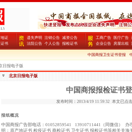
产地证
遗失声明
注销公告
减资公告
工商广告
医疗广告
生证书
法院公告
个人公告
报检证书
企业公告
房屋出租
中国商报卫生证书登报
中
北京日报电子版
北京日报电子版
中国商报报检证书
发布时间：2013/4/19 11:59:32 本文已点击 
报纸概况
中国商报广告部电话：01052859541 13910711441（同微
明：原产地证书 检疫证书 商检证书 卫生证书 报检证书等相关关