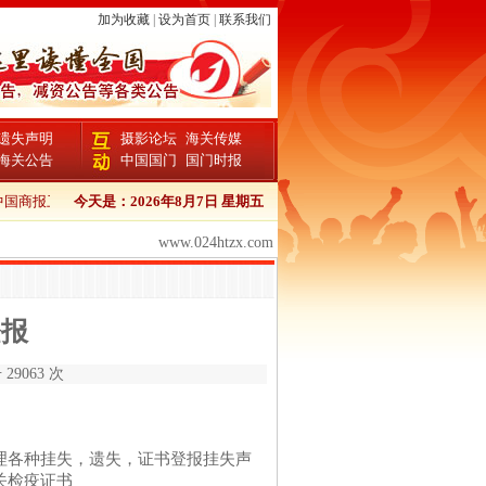
加为收藏
|
设为首页
|
联系我们
遗失声明
摄影论坛
海关传媒
海关公告
中国国门
国门时报
国商报卫生证书登报流程
今天是：
2026年8月7日 星期五
中国商报报检证书登报
中国商报个人证件遗失登报
www.024htzx.com
登报
29063 次
信） 办理各种挂失，遗失，证书登报挂失声
海关检疫证书