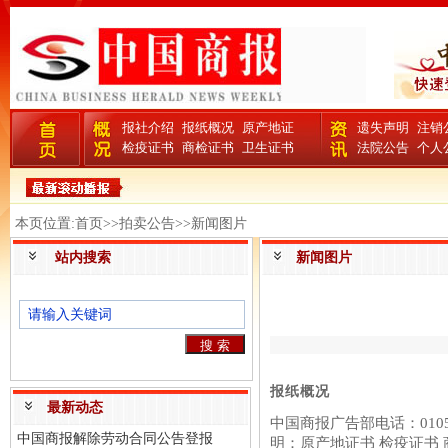
报社介绍
报纸概况
原产地证
遗失声明
注销
检疫证书
商检证书
卫生证书
法院公告
个人
本页位置:首页>>拍卖公告>>新闻图片
站内搜索
新闻图片
报纸概况
最新动态
中国商报广告部电话：0105
中国商报解除劳动合同公告登报
明：原产地证书 检疫证书