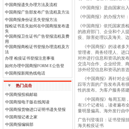
中国商报遗失办理方法及流程
《中国商报》是由国家出入
中国商报广告部发布广告流程及方法
《中国商报》的办报方针
中国商报身份证丢失登报方法
《中国商报》依托国家质
报检证书丢失如何在中国商报发布遗
失
的政府部门、企业和个人
中国商报卫生证书广告登报流程及费
疫、除害处理以及海关、
用
《中国商报》的读者多为
中国商报商检证书登报办理流程及方
法
管理者、商务经理人、进
对外进行信息和资讯的发
办理 检疫证书登报注意事项
交流与合作、企业经营、
如何办理中国商报FORM E公告登
涉外经贸信息和资讯的首
中国商报新闻热线电话
《中国商报》再针对企业
踪等方面的广告发布具有
热门点击
性的发布。为客户服务搭
中国商报投稿邮箱
《中国商报》每周五期，
中国商报电子版在线阅读
有35个记者站，读者遍布
中国商报货物进口证明书遗失登报
量明显偏高。海外发行由
中国商报记者之家
广告刊登项目：证书登报
中国商报编辑部
海关检疫证书