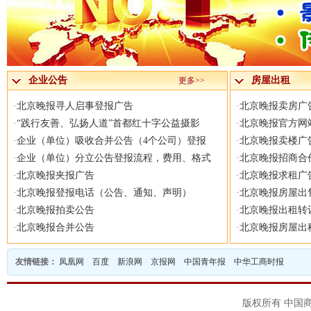
企业公告
房屋出租
更多>>
·
北京晚报寻人启事登报广告
·
北京晚报卖房广
·
“践行友善、弘扬人道”首都红十字公益摄影
·
北京晚报官方网
·
企业（单位）吸收合并公告（4个公司）登报
·
北京晚报卖楼广
·
企业（单位）分立公告登报流程，费用、格式
·
北京晚报招商合
·
北京晚报夹报广告
·
北京晚报求租广
·
北京晚报登报电话（公告、通知、声明）
·
北京晚报房屋出
·
北京晚报拍卖公告
·
北京晚报出租转
·
北京晚报合并公告
·
北京晚报房屋出
友情链接：
凤凰网
百度
新浪网
京报网
中国青年报
中华工商时报
版权所有 中国商报官