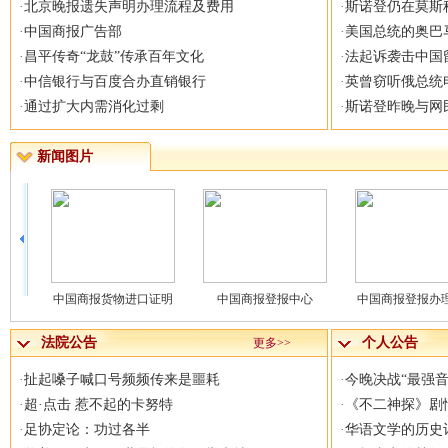
·
北京晚报遗失声明办理流程及费用
·
斯诺登仍在莫斯
·
中国商报广告部
·
美国总统的奥巴
·
昌平传奇“龙鼓”传承百年文化
·
法起诉袭击中国
·
中信银行与百度合办直销银行
·
英曾窃听俄总统
·
通过扩大内需消化过剩
·
斯诺登昨晚与网
新闻图片
是多
中国商报货物进口证明
中国商报登报中心
中国商报登报办
法院公告
个人公告
更多>>
·
扯起嗓子喊口号频频传来是噩耗
·
今晚决战“最强音
·
超·点击 惹不起的卡努特
·
《不二神探》剧情
·
足协定论：功过各半
·
华语文学的历史