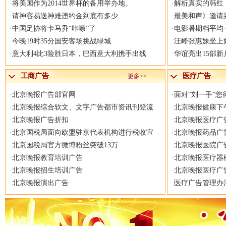
·
将美国作为2014世界杯的备用举办地。
·
解析真实的韩红
·
请神容易送神难违约金到底有多少
·
最美和声》邀请
·
中国足协将卡马乔“咔嚓”了
·
电影暑期档平均
·
今晚19时35分国安客场挑战绿城
·
汪峰张惠妹坐上
·
意大利4比3险胜日本，巴西意大利携手出线
·
华谊亮出15部新
工商广告
医疗广告
更多>>
·
北京晚报广告部官网
·
面对“刘一手”您
·
北京晚报综合软文、文字广告都市资讯刊登流
·
北京晚报健康下
·
北京晚报广告折扣
·
北京晚报医疗广
·
北京国税局面向欧盟驻京代表机构进行税收宣
·
北京晚报药品广
·
北京国税局官方微博粉丝突破13万
·
北京晚报医院广
·
北京晚报教育培训广告
·
北京晚报医疗器
·
北京晚报招生培训广告
·
北京晚报医疗广
·
北京晚报演出广告
·
医疗广告管理办