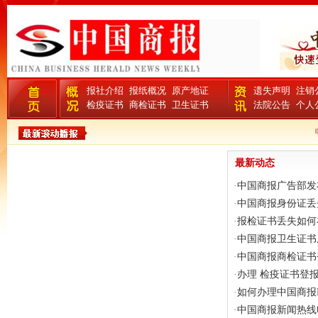
报社介绍
报纸概况
原产地证
遗失声明
注销
检疫证书
商检证书
卫生证书
法院公告
个人
中
最新动态
·
中国商报广告部发
·
中国商报身份证丢
·
报检证书丢失如何
·
中国商报卫生证书
·
中国商报商检证书
·
办理 检疫证书登
·
如何办理中国商报F
·
中国商报新闻热线