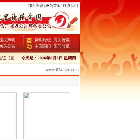
加为收藏
|
设为首页
|
联系我们
遗失声明
摄影论坛
海关传媒
海关公告
中国国门
国门时报
证书登报流程
今天是：
中国商报报检证书登报
2026年8月6日 星期四
中国商报个人证件遗失登报
中国商
www.024htzx.com